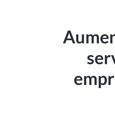
Aument
ser
empre