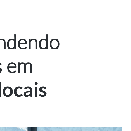
ndendo
em
s
locais