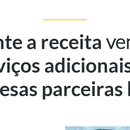
ve
e a receita
viços adicionai
sas parceiras 