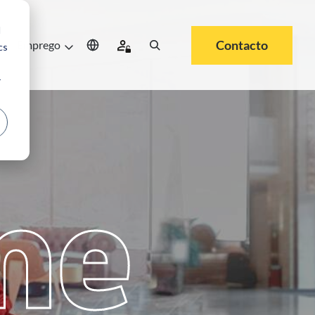
d
Contacto
e
Emprego
cs
r
me