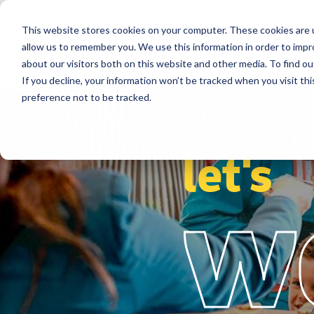
This website stores cookies on your computer. These cookies are u
Segmentos
Soluções
Referência
allow us to remember you. We use this information in order to imp
about our visitors both on this website and other media. To find ou
If you decline, your information won’t be tracked when you visit th
preference not to be tracked.
let's
w