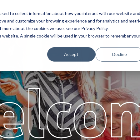
sed to collect information about how you interact with our website an
s
Assistência
Parceiros
Sobr
rove and customize your browsing experience and for analytics and metri
t more about the cookies we use, see our Privacy Policy.
is website. A single cookie will be used in your browser to remember you
Accept
Decline
elco