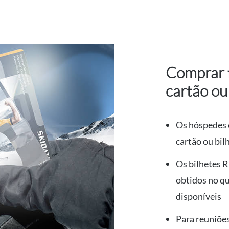
Comprar f
cartão ou
Os hóspedes 
cartão ou bil
Os bilhetes 
obtidos no q
disponíveis
Para reuniões