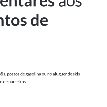
aos
entares
ntos de
s, postos de gasolina ou no aluguer de skis
ão de parceiros