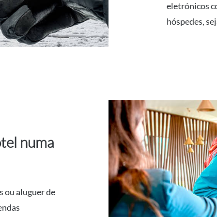
eletrónicos c
hóspedes, se
otel numa
s ou aluguer de
vendas