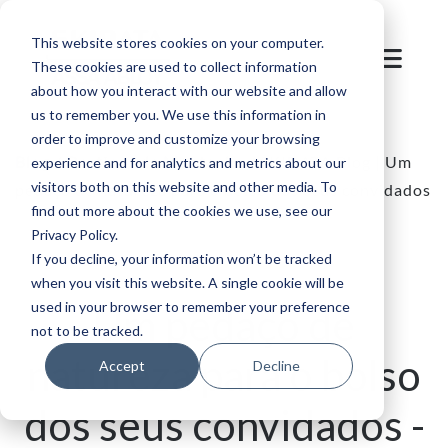
This website stores cookies on your computer.
These cookies are used to collect information
about how you interact with our website and allow
us to remember you. We use this information in
order to improve and customize your browsing
Blog
/
Destinos de Montanha
/
SKIDATA Blog | Um
experience and for analytics and metrics about our
visitors both on this website and other media. To
pedaço de natureza para o bolso dos seus convidados
find out more about the cookies we use, see our
Privacy Policy.
If you decline, your information won’t be tracked
when you visit this website. A single cookie will be
used in your browser to remember your preference
Um pedaço de
not to be tracked.
natureza para o bolso
Accept
Decline
dos seus convidados -