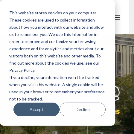
This website stores cookies on your computer.
These cookies are used to collect information
about how you interact with our website and allow
us to remember you. We use this information in
order to improve and customize your browsing
experience and for analytics and metrics about our
visitors both on this website and other media. To
find out more about the cookies we use, see our
Privacy Policy.
let's
welcome
If you decline, your information won’t be tracked
when you visit this website. A single cookie will be
used in your browser to remember your preference
not to be tracked.
BJC Barnes
Accept
Decline