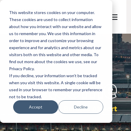
This website stores cookies on your computer.
These cookies are used to collect information
about how you interact with our website and allow
us to remember you. We use this information in
order to improve and customize your browsing
experience and for analytics and metrics about our
visitors both on this website and other media. To
find out more about the cookies we use, see our
Privacy Policy.
let's
welcome
If you decline, your information won’t be tracked
when you visit this website. A single cookie will be
used in your browser to remember your preference
not to be tracked.
Barajas Airport
Accept
Decline