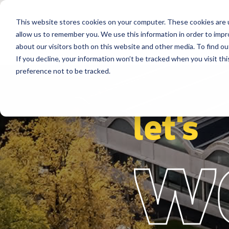
This website stores cookies on your computer. These cookies are u
Destinazioni
Soluzioni
Referenz
allow us to remember you. We use this information in order to imp
about our visitors both on this website and other media. To find ou
If you decline, your information won’t be tracked when you visit th
preference not to be tracked.
let's
w