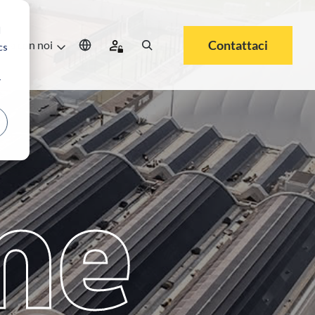
d
Contattaci
ora con noi
cs
r
me