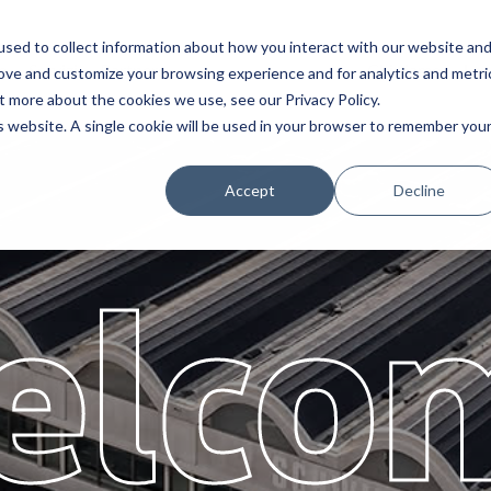
sed to collect information about how you interact with our website an
e
Servizi
Partners
Chi siamo
Lav
rove and customize your browsing experience and for analytics and metri
t more about the cookies we use, see our Privacy Policy.
is website. A single cookie will be used in your browser to remember you
Accept
Decline
elco