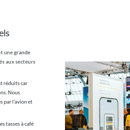
els
nt une grande
iés aux secteurs
t réduits car
ons. Nous
 par l'avion et
es tasses à café