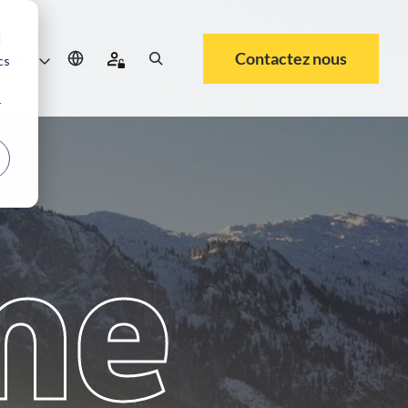
d
Contactez nous
rrière
cs
r
me