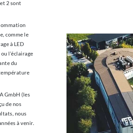
et 2 sont
nsommation
ie, comme le
irage à LED
ou l'éclairage
ante du
a température
TA GmbH (les
çu de nos
ultats, nous
nnées à venir.