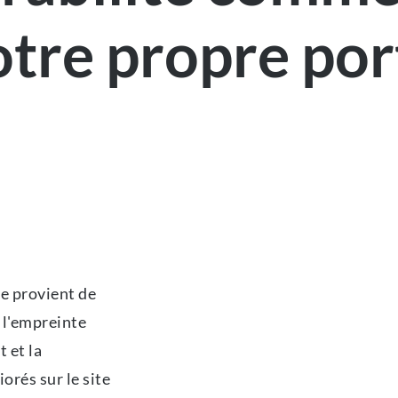
otre propre por
e provient de
 l'empreinte
t et la
orés sur le site