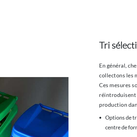
Tri sélect
En général, ch
collectons les
Ces mesures so
réintroduisent 
production dans
Options de tr
centre de fo