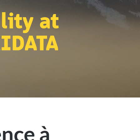
lity at
IDATA
ence à