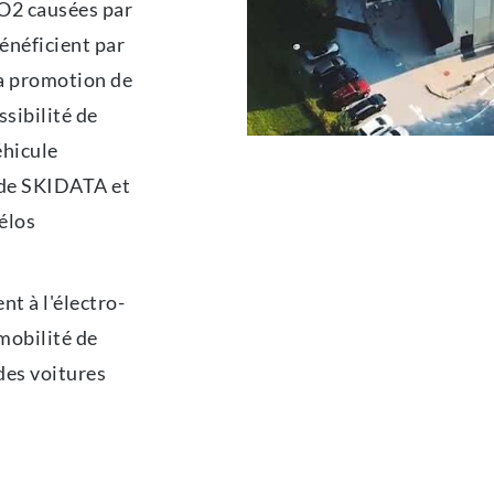
O2 causées par
énéficient par
la promotion de
ssibilité de
éhicule
e de SKIDATA et
élos
 à l'électro-
mobilité de
des voitures