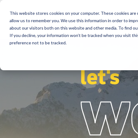
This website stores cookies on your computer. These cookies are u
Secteurs
Solutions
Références
allow us to remember you. We use this information in order to imp
about our visitors both on this website and other media. To find ou
If you decline, your information won’t be tracked when you visit th
preference not to be tracked.
let's
w