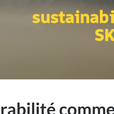
sustainabi
SK
rabilité comm