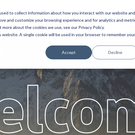
sed to collect information about how you interact with our website an
Service
Partenaires
À propos
Ca
rove and customize your browsing experience and for analytics and metri
t more about the cookies we use, see our Privacy Policy.
is website. A single cookie will be used in your browser to remember you
Accept
Decline
elco