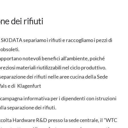
e dei rifiuti
i SKIDATA separiamo i rifiuti e raccogliamo i pezzi di
bsoleti.
pportano notevoli benefici all'ambiente, poiché
ziosi materiali riutilizzabili nel ciclo produttivo.
separazione dei rifiuti nelle aree cucina della Sede
Wals e di Klagenfurt
 campagna informativa per i dipendenti con istruzioni
lla separazione dei rifiuti.
accolta Hardware R&D presso la sede centrale, il "WTC