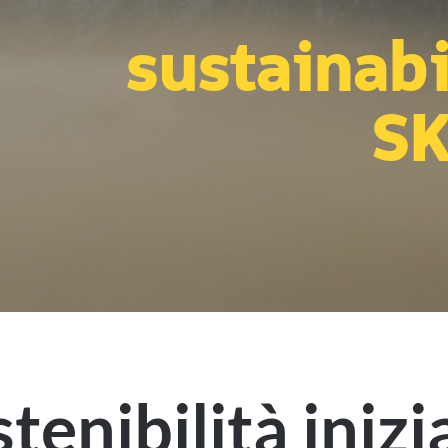
sustainabi
SK
tenibilità inizi