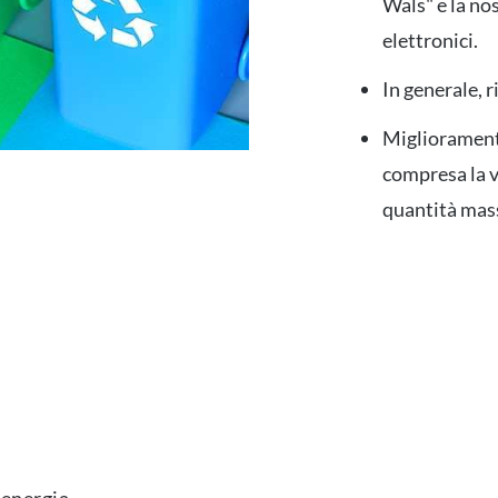
Wals" e la no
elettronici.
In generale, 
Miglioramento
compresa la v
quantità ma