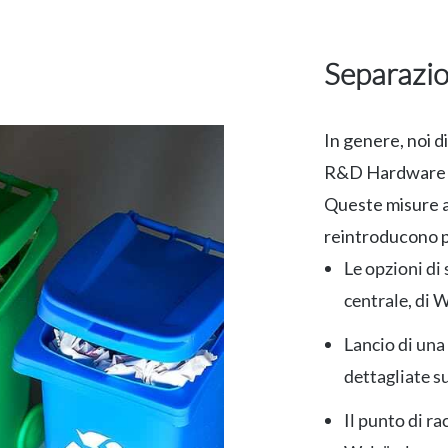
Separazion
In genere, noi d
R&D Hardware o
Queste misure a
reintroducono pre
Le opzioni di 
centrale, di 
Lancio di una
dettagliate su
Il punto di r