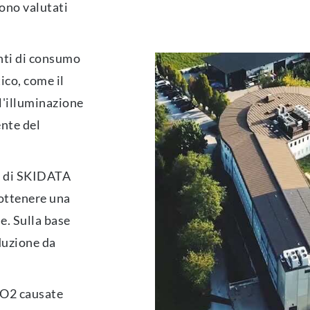
sono valutati
nti di consumo
ico, come il
 l'illuminazione
nte del
e di SKIDATA
 ottenere una
e. Sulla base
iduzione da
CO2 causate