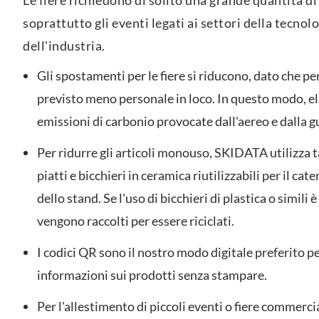
Le fiere richiedono di solito una grande quantità di
soprattutto gli eventi legati ai settori della tecnolo
dell'industria.
Gli spostamenti per le fiere si riducono, dato che per 
previsto meno personale in loco. In questo modo, e
emissioni di carbonio provocate dall'aereo e dalla g
Per ridurre gli articoli monouso, SKIDATA utilizza t
piatti e bicchieri in ceramica riutilizzabili per il cate
dello stand. Se l'uso di bicchieri di plastica o simili 
vengono raccolti per essere riciclati.
I codici QR sono il nostro modo digitale preferito p
informazioni sui prodotti senza stampare.
Per l'allestimento di piccoli eventi o fiere commerc