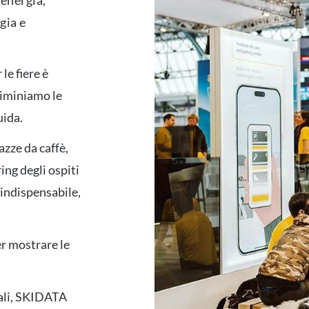
 energia,
gia e
le fiere è
liminiamo le
uida.
azze da caffè,
ring degli ospiti
è indispensabile,
er mostrare le
iali, SKIDATA