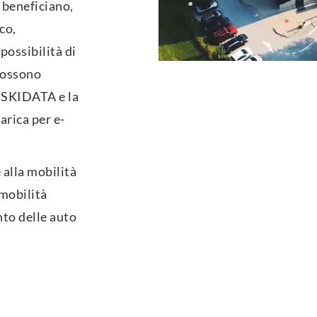
 beneficiano,
co,
possibilità di
 possono
i SKIDATA e la
arica per e-
lla mobilità
 mobilità
nto delle auto