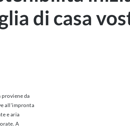
glia di casa vos
a proviene da
ive all'impronta
te e aria
orate. A