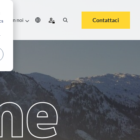
d
Contattaci
ora con noi
cs
r
me