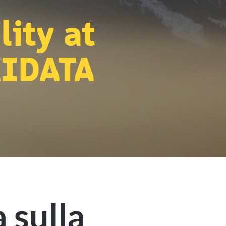
lity at
IDATA
a sulla