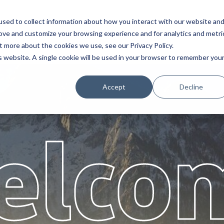
sed to collect information about how you interact with our website an
e
Servizi
Partners
Chi siamo
Lav
rove and customize your browsing experience and for analytics and metri
t more about the cookies we use, see our Privacy Policy.
is website. A single cookie will be used in your browser to remember you
Accept
Decline
elco