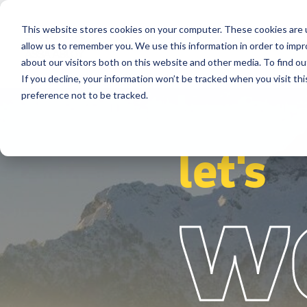
This website stores cookies on your computer. These cookies are u
Destinazioni
Soluzioni
Referenz
allow us to remember you. We use this information in order to imp
about our visitors both on this website and other media. To find ou
If you decline, your information won’t be tracked when you visit th
preference not to be tracked.
let's
w