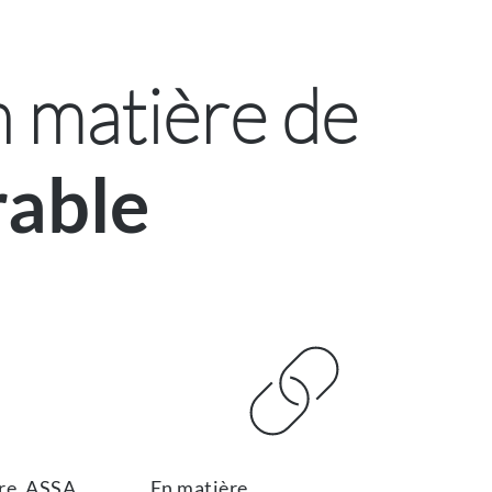
 matière de
able
re, ASSA
En matière