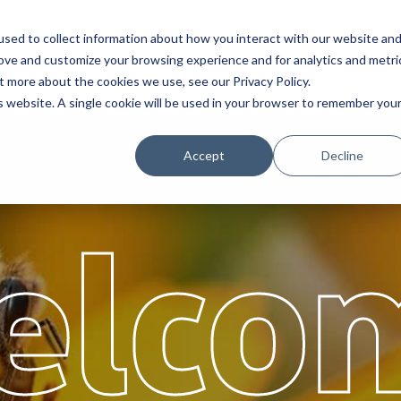
sed to collect information about how you interact with our website an
Service
Partenaires
À propos
Ca
rove and customize your browsing experience and for analytics and metri
t more about the cookies we use, see our Privacy Policy.
is website. A single cookie will be used in your browser to remember you
Accept
Decline
elco