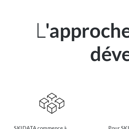
L
'approch
dév
SKIDATA commence à
Pour SK