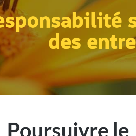
esponsabilité 
des entre
Poursuivre le