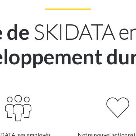
SKIDATA en
e de
eloppement dur
IDATA, ses employés
Notre nouvel actionnai