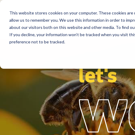
This website stores cookies on your computer. These cookies are u
Secteurs
Solutions
Références
allow us to remember you. We use this information in order to imp
about our visitors both on this website and other media. To find ou
If you decline, your information won’t be tracked when you visit th
preference not to be tracked.
let's
w