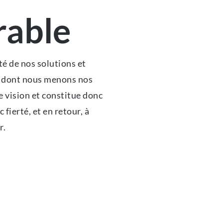
rable
té de nos solutions et
re dont nous menons nos
e vision et constitue donc
fierté, et en retour, à
r.