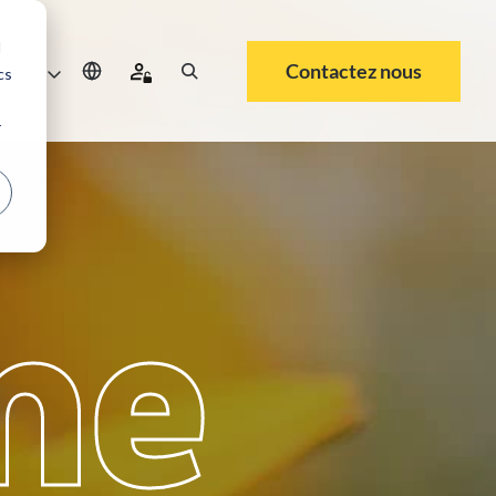
d
Contactez nous
rrière
cs
r
me