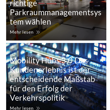
richtige
Parkraummanagementsys
tem wählen
Mehr lesen
Mobility Hubs 3.0 Das
Kundenerlebnis ist der
entscheidende Maßstab
für den Erfolg der
Verkehrspolitik
Mehr lesen