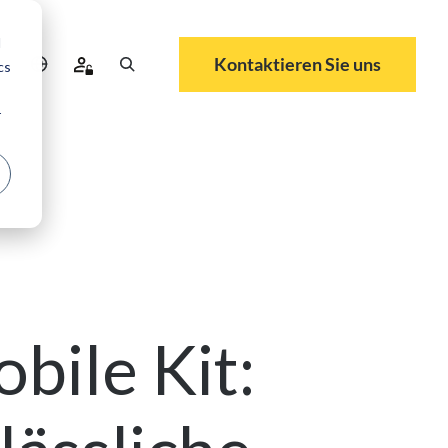
d
Kontaktieren Sie uns
cs
r
ile Kit: