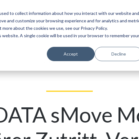
sed to collect information about how you interact with our website an
Service
Partner
Über
Karriere
rove and customize your browsing experience and for analytics and metri
t more about the cookies we use, see our Privacy Policy.
is website. A single cookie will be used in your browser to remember you
Accept
Decline
Kit: Temporärer Zutritt. Verlässliche Performance.
DATA sMove Mob