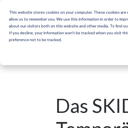
This website stores cookies on your computer. These cookies are u
Segmente
Lösungen
Referenzen
allow us to remember you. We use this information in order to imp
about our visitors both on this website and other media. To find ou
If you decline, your information won’t be tracked when you visit th
preference not to be tracked.
Blog
/
Events
/
Das SKIDATA sMove Mobile 
Das SKI