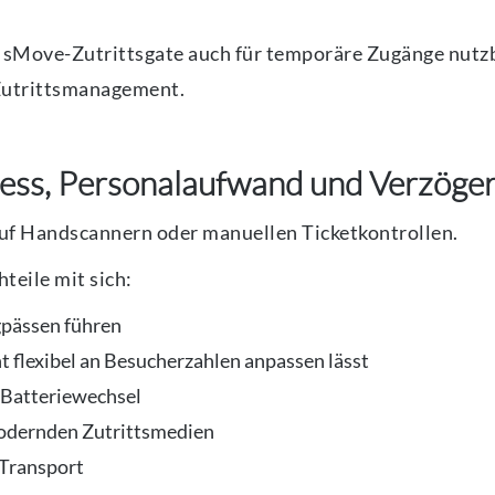
Move-Zutrittsgate auch für temporäre Zugänge nutzbar
 Zutrittsmanagement.
tress, Personalaufwand und Verzöge
auf Handscannern oder manuellen Ticketkontrollen.
teile mit sich:
ngpässen führen
cht flexibel an Besucherzahlen anpassen lässt
 Batteriewechsel
modernden Zutrittsmedien
 Transport