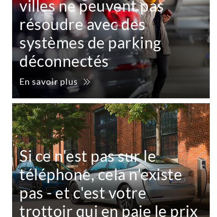
villes ne peuvent pas
résoudre avec des
systèmes de parking
déconnectés
En savoir plus
Si ce n'est pas sur le
téléphone, cela n'existe
pas - et c'est votre
trottoir qui en paie le prix