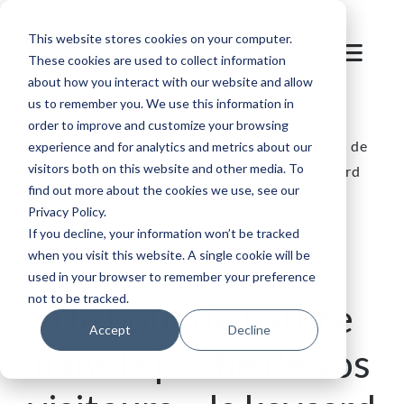
This website stores cookies on your computer.
These cookies are used to collect information
about how you interact with our website and allow
us to remember you. We use this information in
order to improve and customize your browsing
Blog
/
Stations de ski
/
SKIDATA Blog | Un bout de
experience and for analytics and metrics about our
visitors both on this website and other media. To
nature dans la poche de vos visiteurs – la keycard
find out more about the cookies we use, see our
pure
Privacy Policy.
If you decline, your information won’t be tracked
when you visit this website. A single cookie will be
used in your browser to remember your preference
not to be tracked.
Un bout de nature
Accept
Decline
dans la poche de vos