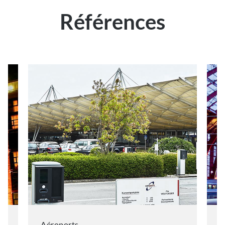
Références
Aéroports
V