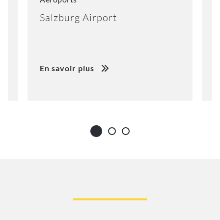
Salzburg Airport
N
En savoir plus
E