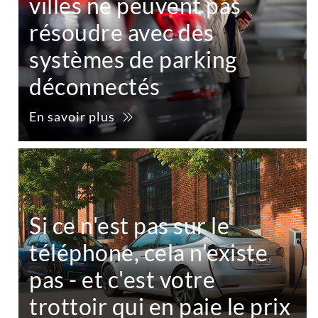
villes ne peuvent pas
résoudre avec des
systèmes de parking
déconnectés
En savoir plus
Si ce n'est pas sur le
téléphone, cela n'existe
pas - et c'est votre
trottoir qui en paie le prix