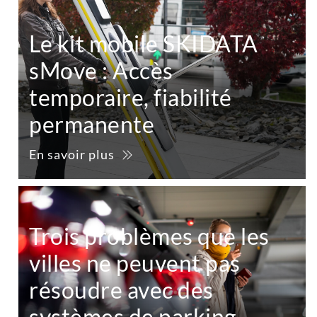
Le kit mobile SKIDATA
sMove : Accès
temporaire, fiabilité
permanente
En savoir plus
Trois problèmes que les
villes ne peuvent pas
résoudre avec des
systèmes de parking