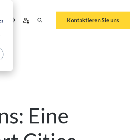
d
Kontaktieren Sie uns
cs
r
ns: Eine