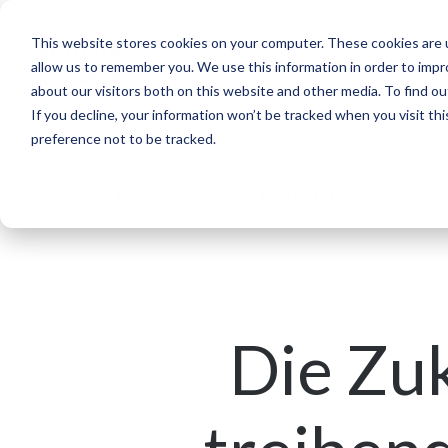
This website stores cookies on your computer. These cookies are u
Segmente
Lösungen
Referenzen
allow us to remember you. We use this information in order to imp
about our visitors both on this website and other media. To find ou
If you decline, your information won’t be tracked when you visit th
preference not to be tracked.
Blog
/
Parken und Mobilität
/
Die Zukunft 
Die Zuk