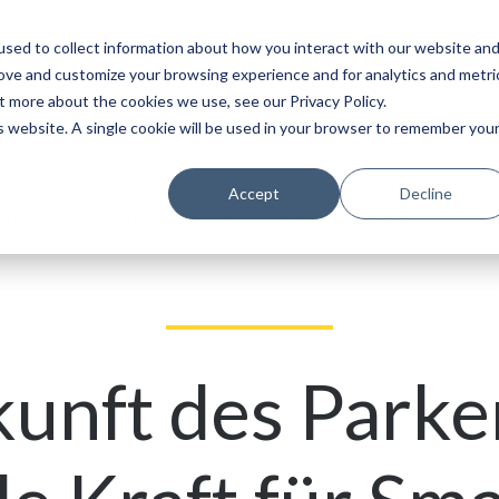
sed to collect information about how you interact with our website an
Service
Partner
Über
Karriere
rove and customize your browsing experience and for analytics and metri
t more about the cookies we use, see our Privacy Policy.
is website. A single cookie will be used in your browser to remember you
Accept
Decline
des Parkens: Eine treibende Kraft für Smart Cities
unft des Parke