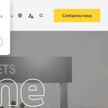
d
Contactez nous
rrière
cs
r
me