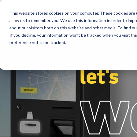
This website stores cookies on your computer. These cookies are u
Secteurs
Solutions
Références
allow us to remember you. We use this information in order to imp
about our visitors both on this website and other media. To find ou
If you decline, your information won’t be tracked when you visit th
preference not to be tracked.
let's
w