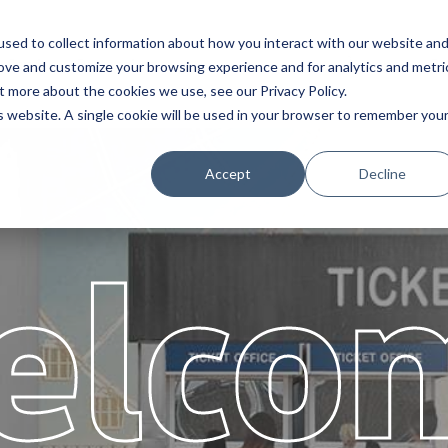
sed to collect information about how you interact with our website an
Service
Partenaires
À propos
Ca
rove and customize your browsing experience and for analytics and metri
t more about the cookies we use, see our Privacy Policy.
is website. A single cookie will be used in your browser to remember you
Accept
Decline
elco