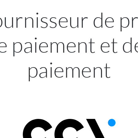
ournisseur de p
e paiement
et d
paiement