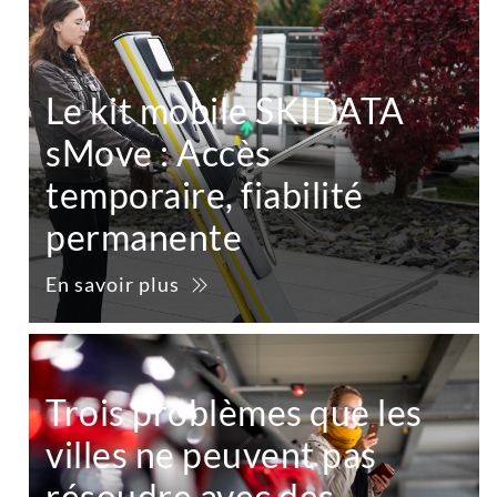
Le kit mobile SKIDATA
sMove : Accès
temporaire, fiabilité
permanente
En savoir plus
Trois problèmes que les
villes ne peuvent pas
résoudre avec des