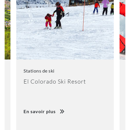
Stations de ski
S
El Colorado Ski Resort
K
En savoir plus
E