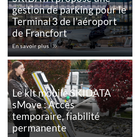
gestion de parking pour le
Terminal 3 de l’aéroport
de Francfort
En savoir plus
Le kit mobile SKIDATA
sMove : Accès
temporaire, fiabilité
permanente