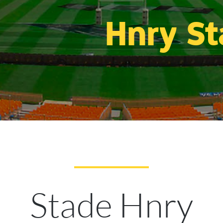
Hnry S
Stade Hnry