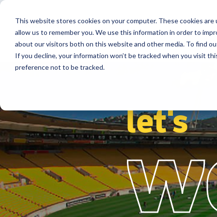
This website stores cookies on your computer. These cookies are u
Secteurs
Solutions
Références
allow us to remember you. We use this information in order to imp
about our visitors both on this website and other media. To find ou
If you decline, your information won’t be tracked when you visit th
preference not to be tracked.
let's
w