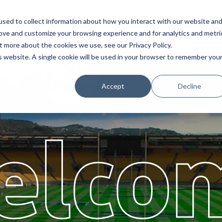
sed to collect information about how you interact with our website an
Service
Partenaires
À propos
Ca
rove and customize your browsing experience and for analytics and metri
t more about the cookies we use, see our Privacy Policy.
is website. A single cookie will be used in your browser to remember you
Accept
Decline
elco