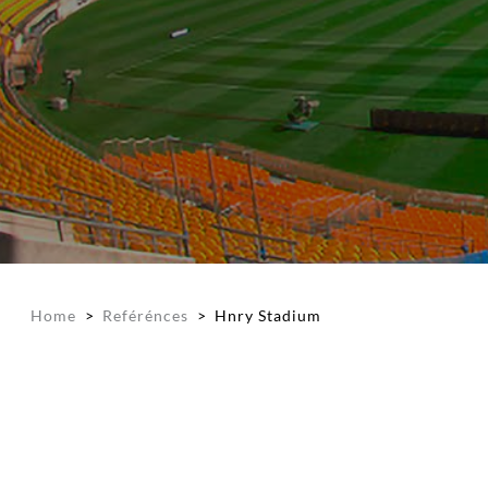
Home
>
Reférénces
>
Hnry Stadium