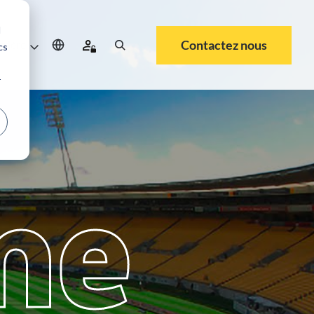
d
Contactez nous
rrière
cs
r
me