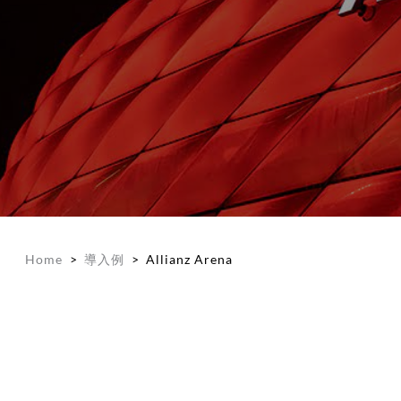
Home
>
導入例
>
Allianz Arena