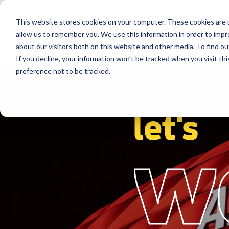
This website stores cookies on your computer. These cookies are u
事業分野​
ソリューション
導入
allow us to remember you. We use this information in order to imp
about our visitors both on this website and other media. To find ou
If you decline, your information won’t be tracked when you visit th
preference not to be tracked.
let's
w