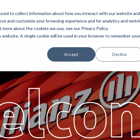
sed to collect information about how you interact with our website an
例
サービス
パートナー
会社概要
rove and customize your browsing experience and for analytics and metri
t more about the cookies we use, see our Privacy Policy.
is website. A single cookie will be used in your browser to remember you
Accept
Decline
elco