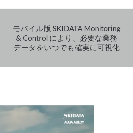
モバイル版 SKIDATA Monitoring
& Control により、必要な業務
データをいつでも確実に可視化