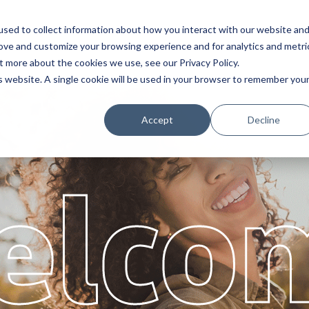
sed to collect information about how you interact with our website an
Service
Partner
Über
Karriere
rove and customize your browsing experience and for analytics and metri
t more about the cookies we use, see our Privacy Policy.
is website. A single cookie will be used in your browser to remember you
Accept
Decline
elco