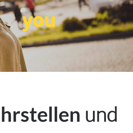
you
und
hrstellen