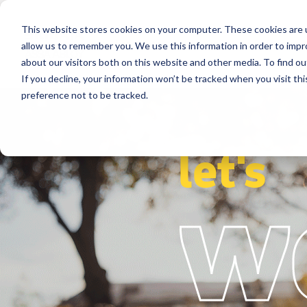
This website stores cookies on your computer. These cookies are u
Segmente
Lösungen
Referenzen
allow us to remember you. We use this information in order to imp
about our visitors both on this website and other media. To find ou
If you decline, your information won’t be tracked when you visit th
preference not to be tracked.
let's
w