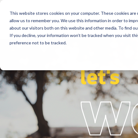
This website stores cookies on your computer. These cookies are u
Segmente
Lösungen
Referenzen
allow us to remember you. We use this information in order to imp
about our visitors both on this website and other media. To find ou
If you decline, your information won’t be tracked when you visit th
preference not to be tracked.
let's
w