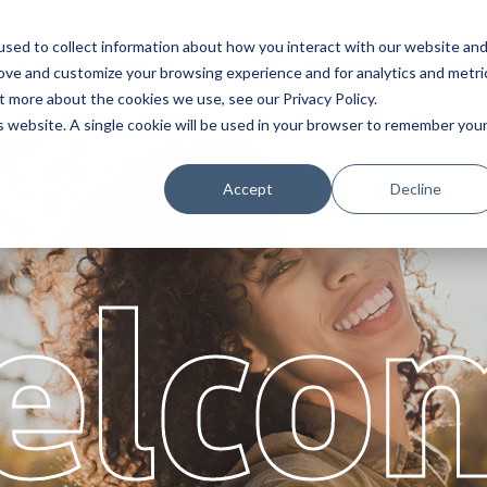
sed to collect information about how you interact with our website an
Service
Partner
Über
Karriere
rove and customize your browsing experience and for analytics and metri
t more about the cookies we use, see our Privacy Policy.
is website. A single cookie will be used in your browser to remember you
Accept
Decline
elco