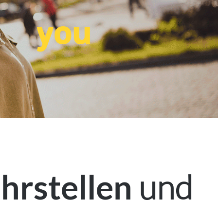
you
und
hrstellen