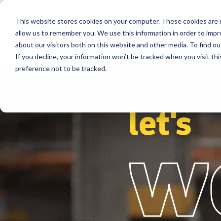
This website stores cookies on your computer. These cookies are u
Segments
Çözümler
Referanslar
allow us to remember you. We use this information in order to imp
about our visitors both on this website and other media. To find ou
If you decline, your information won’t be tracked when you visit th
preference not to be tracked.
let's
w