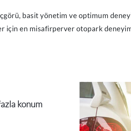
içgörü, basit yönetim ve optimum deneyi
er için en misafirperver otopark deneyim
 fazla konum