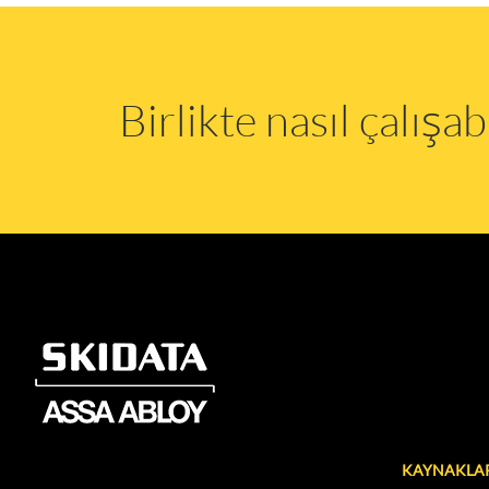
Birlikte nasıl çalış
KAYNAKLA