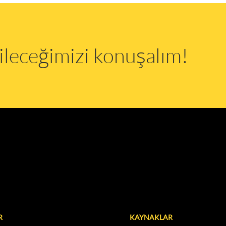
abileceğimizi konuşalım!
R
KAYNAKLAR