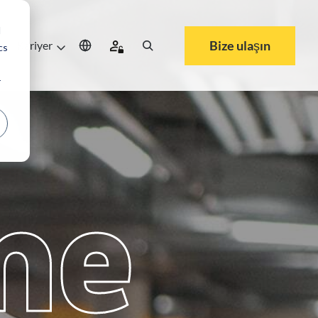
d
Bize ulaşın
a
Kariyer
cs
r
me