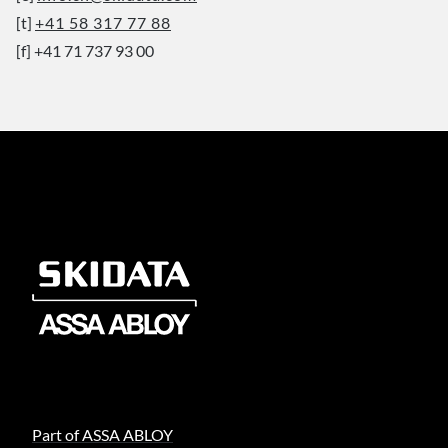
[t]
+41 58 317 77 88
[f] +41 71 737 93 00
Part of ASSA ABLOY