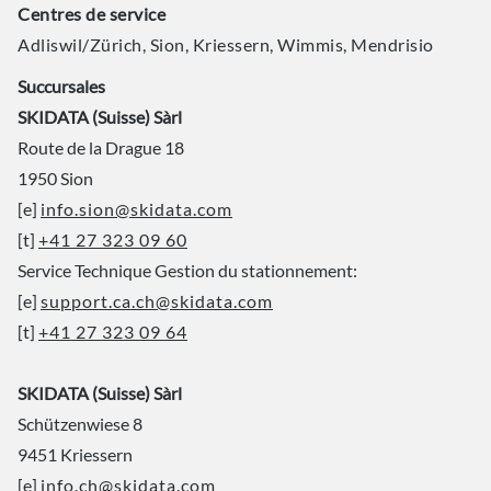
Centres de service
Adliswil/Zürich, Sion, Kriessern, Wimmis, Mendrisio
Succursales
SKIDATA (Suisse) Sàrl
Route de la Drague 18
1950 Sion
[e]
info.sion@skidata.com
[t]
+41 27 323 09 60
Service Technique Gestion du stationnement:
[e]
support.ca.ch@skidata.com
[t]
+41 27 323 09 64
SKIDATA (Suisse) Sàrl
Schützenwiese 8
9451 Kriessern
[e]
info.ch@skidata.com