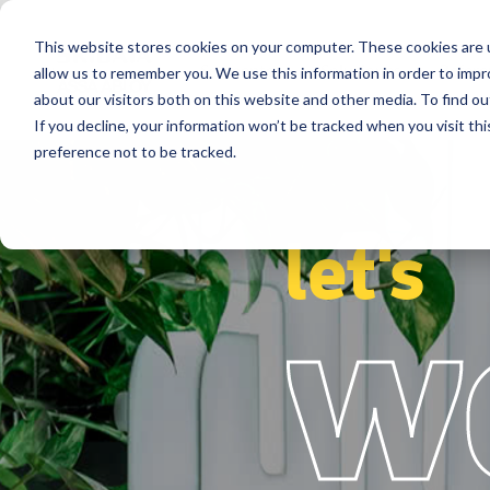
This website stores cookies on your computer. These cookies are u
Segmentos
Soluciones
Refere
allow us to remember you. We use this information in order to imp
about our visitors both on this website and other media. To find ou
If you decline, your information won’t be tracked when you visit th
preference not to be tracked.
let's
w