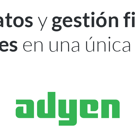
y
atos
gestión f
en una única
es