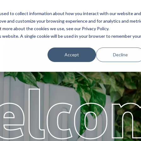
sed to collect information about how you interact with our website an
ncias
Servicio
Socios
Acerca de
rove and customize your browsing experience and for analytics and metri
t more about the cookies we use, see our Privacy Policy.
is website. A single cookie will be used in your browser to remember you
Accept
Decline
elco