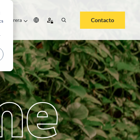
d
Contacto
Carrera
cs
r
me