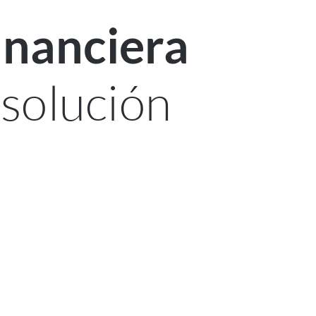
inanciera
 solución