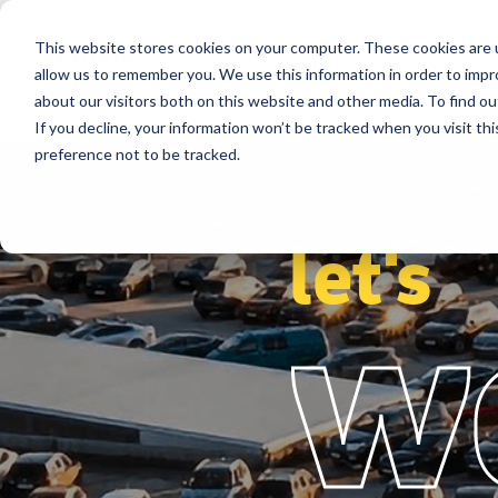
This website stores cookies on your computer. These cookies are u
Destinazioni
Soluzioni
Referenz
allow us to remember you. We use this information in order to imp
about our visitors both on this website and other media. To find ou
If you decline, your information won’t be tracked when you visit th
preference not to be tracked.
let's
w