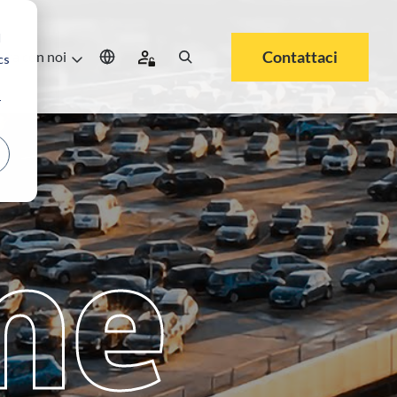
d
Contattaci
ora con noi
cs
r
me