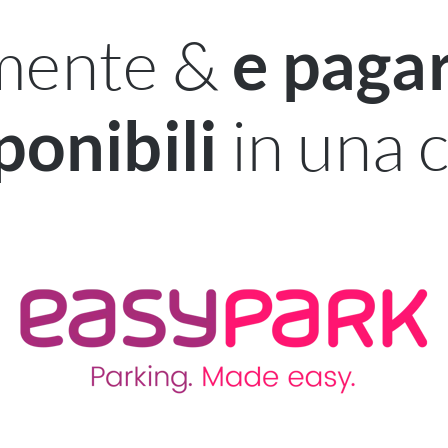
lmente &
e pagar
in una c
ponibili