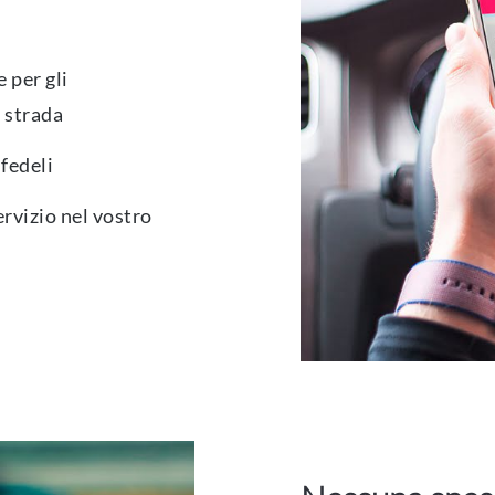
 per gli
u strada
 fedeli
ervizio nel vostro