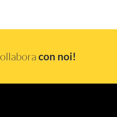
ollabora
con noi!