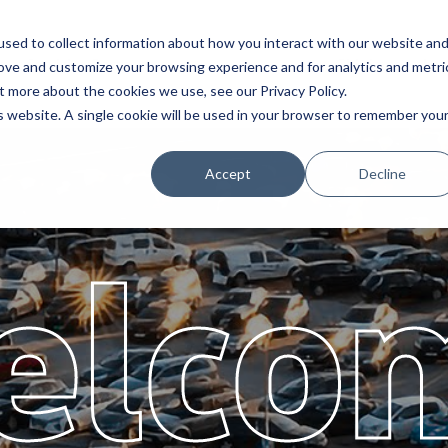
sed to collect information about how you interact with our website an
e
Servizi
Partners
Chi siamo
Lav
rove and customize your browsing experience and for analytics and metri
t more about the cookies we use, see our Privacy Policy.
is website. A single cookie will be used in your browser to remember you
Accept
Decline
elco