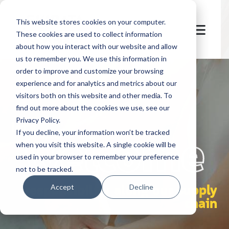
This website stores cookies on your computer.
These cookies are used to collect information
about how you interact with our website and allow
us to remember you. We use this information in
order to improve and customize your browsing
experience and for analytics and metrics about our
visitors both on this website and other media. To
find out more about the cookies we use, see our
Privacy Policy.
let's
welcome
If you decline, your information won’t be tracked
when you visit this website. A single cookie will be
used in your browser to remember your preference
not to be tracked.
responsibility along our supply
Accept
Decline
chain