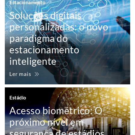
Estacionamento
Soluções digitais
personalizadas: o novo
paradigma do
estacionamento
inteligente
Ler mais
Estádio
Acesso biométrico: O
próximo nível em
segurança de estádios